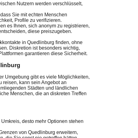
ischen Nutzern werden verschlüsselt,
 dass Sie mit echten Menschen
keit, Profile zu verifizieren.
en es Ihnen, sich anonym zu registrieren,
h entscheiden, diese preiszugeben.
kkontakte in Quedlinburg finden, ohne
n. Diskretion ist besonders wichtig,
Plattformen garantieren diese Sicherheit.
linburg
der Umgebung gibt es viele Möglichkeiten,
 zu reisen, kann sein Angebot an
 umliegenden Städten und ländlichen
iche Menschen, die an diskreten Treffen
 Umkreis, desto mehr Optionen stehen
renzen von Quedlinburg erweitern,
, die Sie sonst nie getroffen hätten.