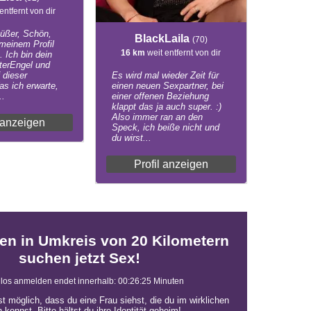
entfernt von dir
üßer, Schön,
BlackLaila
(70)
meinem Profil
16 km
weit entfernt von dir
. Ich bin dein
uterEngel und
 dieser
Es wird mal wieder Zeit für
as ich erwarte,
einen neuen Sexpartner, bei
..
einer offenen Beziehung
klappt das ja auch super. :)
Also immer ran an den
l anzeigen
Speck, ich beiße nicht und
du wirst...
Profil anzeigen
en in Umkreis von 20 Kilometern
suchen jetzt Sex!
los anmelden endet innerhalb:
00:26:24
Minuten
st möglich, dass du eine Frau siehst, die du im wirklichen
 kennst. Bitte hältst du ihre Identität geheim!