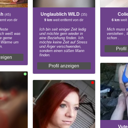
hh
Unglaublich WILD
Col
(45)
(35)
ernt von dir
9 km
weit entfernt von dir
6 km
weit 
feste
Ich bin seit einiger Zeit ledig
Mich muss m
ich weiß was
und möchte gern wieder in
verstehen , l
he gerne
eine Beziehung finden. Ich
schon .
d Wärme um
möchte keine Zeit auf Stress
n.
und Ärger verschwenden,
Profi
sondern einen süßen Mann
finden.
zeigen
Profil anzeigen
Vut