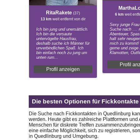
MarthaL
RitaRakete
(37)
6 km
weit entf
13 km
weit entfernt von dir
Sexy junge Frau 
Ich bin jung und unersättlich.
Suche nach ....
Ich bin die versaute
Abenteuer, Spas
untervögelte Hausfrau,
halt sehr neugier
deshalb suche ich Männer für
mich zu kommt! I
unverbindlichen Spaß. Ich
gerne und zeige
bin einfach noch zu jung um
Klamotten, Outfit
unten rum...
Profil an
Profil anzeigen
Die besten Optionen für Fickkontakte
Die Suche nach Fickkontakten in Quedlinburg kann
werden. Heute gibt es zahlreiche Plattformen und A
Menschen für diskrete Treffen zusammenzubringen.
eine einfache Möglichkeit, sich zu registrieren, 
in Quedlinburg und Umgebung.