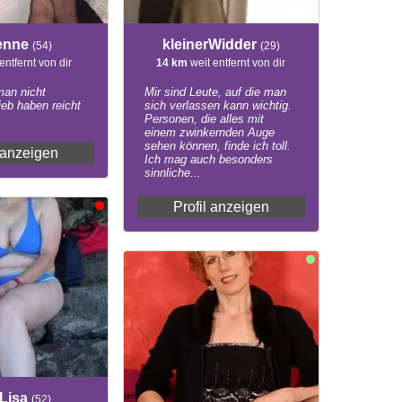
ienne
kleinerWidder
(54)
(29)
entfernt von dir
14 km
weit entfernt von dir
an nicht
Mir sind Leute, auf die man
ieb haben reicht
sich verlassen kann wichtig.
Personen, die alles mit
einem zwinkernden Auge
sehen können, finde ich toll.
l anzeigen
Ich mag auch besonders
sinnliche...
Profil anzeigen
eLisa
(52)