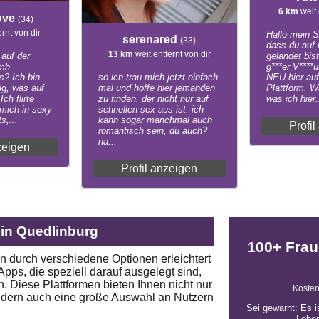
6 km
weit 
ove
(34)
ernt von dir
Hallo mein S
serenared
(33)
dass du auf 
13 km
weit entfernt von dir
auf der
gelandet bist
 mh
g***er V****
s? Ich bin
so ich trau mich jetzt einfach
NEU hier auf
ig, was auf
mal und hoffe hier jemanden
Plattform. W
ch flirte
zu finden, der nicht nur auf
was ich hier.
 mich in sexy
schnellen sex aus ist. ich
s,...
kann sogar manchmal auch
Profi
romantisch sein, du auch?
na...
zeigen
Profil anzeigen
 in Quedlinburg
100+ Frau
 durch verschiedene Optionen erleichtert
pps, die speziell darauf ausgelegt sind,
 Diese Plattformen bieten Ihnen nicht nur
Kosten
sondern auch eine große Auswahl an Nutzern
Sei gewarnt: Es i
Leben